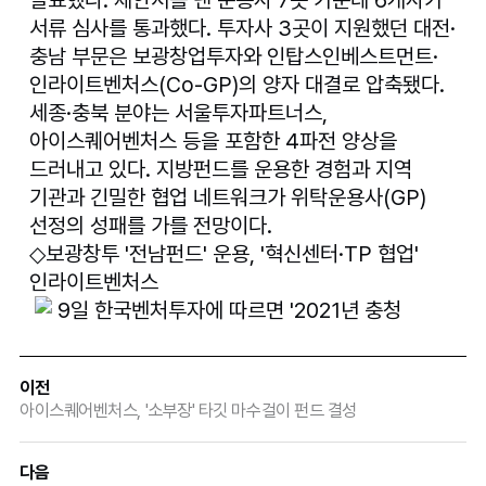
서류 심사를 통과했다. 투자사 3곳이 지원했던 대전·
충남 부문은 보광창업투자와 인탑스인베스트먼트·
인라이트벤처스(Co-GP)의 양자 대결로 압축됐다. 
세종·충북 분야는 서울투자파트너스, 
아이스퀘어벤처스 등을 포함한 4파전 양상을 
드러내고 있다. 지방펀드를 운용한 경험과 지역 
기관과 긴밀한 협업 네트워크가 위탁운용사(GP) 
선정의 성패를 가를 전망이다.
◇보광창투 '전남펀드' 운용, '혁신센터·TP 협업' 
인라이트벤처스
 9일 한국벤처투자에 따르면 '2021년 충청 
지역뉴딜 벤처펀드' 출자사업의 1차 서류 평가 결과 
운용사 6곳이 2차 구술 심사 대상에 올랐다. 당초 
이전
도전장을 낸 7개 투자사 가운데 대전·충남 지역뉴딜 
아이스퀘어벤처스, '소부장' 타깃 마수걸이 펀드 결성
분야에 지원한 다담인베스트먼트·
대전창조경제혁신센터 컨소시엄은 고배를 마셨다. 
다음
충청 지역뉴딜 벤처펀드는 모태펀드와 공기업, 