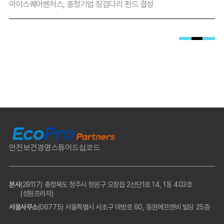
아이스퀘어벤처스, 충청기업 징검다리 펀드 결성
지방자치단체가 900억원을 모아 조성한 모펀드다. 
모태펀드에서 400억원을 출자했다. 
수자원공사에서 300억원을, 대전광역시·
세종특별자치시·충청북도·충청남도 등이 150억원을 
책임졌다. 올해 출자사업에는 300억원을 투입한다. 
대전·충남 지역뉴딜 분야에 160억원을 배정했다. 
230억원을 웃도는 자펀드를 결성하는 계획을 
세웠다. 세종·충북 지역뉴딜 부문은 재원 140억원을 
토대로 약정총액 200억원 이상의 자조합을 만드는 
데 방점을 찍었다. 한국벤처투자는 분야별 GP를 
1곳씩 선정한다.
안전보건경영
스튜어드십코드
대전·충남 지역뉴딜 영역의 경쟁에 단연 관심이 
쏠린다. 보광창업투자와 인탑스인베스트먼트·
본사
(28117) 충청북도 청주시 청원구 오창읍 2산단1로 14, 1동 403호
인라이트벤처스(Co-GP)의 양자 대결로 압축됐기 
(성원프라자)
때문이다. 두 운용사 모두 지방 기업 발굴에 잔뼈가 
서울사무소
(06775) 서울특별시 서초구 마방로 60, 동원에프앤비 빌딩 25층
굵은 벤처캐피탈로 정평이 나 있다. 보광창업투자는 