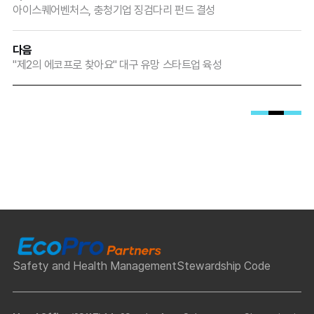
2022년 하반기에 조성된 ‘ABB성장펀드’(234억 원 
아이스퀘어벤처스, 충청기업 징검다리 펀드 결성
규모)에 이어 두 번째로 지역에 조성되는 ABB산업 
전용 펀드이다. 본 펀드는 대구광역시가 창투사(VC) 
다음
연계형 펀드로 기획한 것으로 지난 3월 공모로 
"제2의 에코프로 찾아요" 대구 유망 스타트업 육성
운용사를 선정했는데, 총 4개사가 응모하여 최종 
‘이수창업투자’ 와 ‘에코프로파트너스’ 공동 운용사로 
선정됐다. 수도권에 본점을 두고 있는 이들 운용사는 
대구에 각각 지점을 개소하여 지역기업을 적극 발굴·
지원하고, 역외 유망 ABB기업도 적극 유치할 
예정이다. 또한, 이번 펀드 출자자인 이수 그룹과 
에코프로 그룹 차원에서도 지역 산·학·연 협력 
인력양성 사업, 지역 ABB기업과의 오픈이노베이션 
사업 등 다양한 협업을 계획하고 있어 향후 지역 
ABB산업 생태계 활성화에도 큰 도움을 줄 것으로 
기대된다. 펀드 출자금은 대구광역시 40억 원, 
Safety and Health Management
Stewardship Code
대구에 본사를 두고 있는 (주)이수페타시스 29억 원, 
이차전지 배터리 사업으로 급격히 성장하고 있는 
(주)에코프로이노베이션 29억 원, 운용사 등 22억 